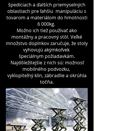
špedíciach a ďalších priemyselných
oblastiach pre ľahšiu manipuláciu s
tovarom a materiálom do hmotnosti
6 000kg.
Možno ich tiež používať ako
montážny a pracovný stôl. Veľké
množstvo doplnkov zaručuje, že stoly
vyhovujú akýmkoľvek
špeciálnym požiadavkám.
Najdôležitejšie z nich sú: možnosť
mobilného podvozku,
vyklopiteľný klin, zábradlie a okrúhla
točňa.