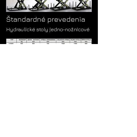
Štandardné prevedenia
Hydraulické stoly jedno-nožnicové
Hydraulické stoly 2,3 alebo 4
nožnicové