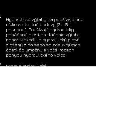
Hydraulické výťahy sa používajú pre
nízke a stredné budovy (2 – 5
poschodí). Používajú hydraulicky
poháňaný piest na tlačenie výťahu
nahor. Niekedy je hydraulický piest
zložený z do seba sa zasúvajúcich
častí, čo umožňuje väčší rozsah
pohybu hydraulického valca.
Lanové hydraulické
Dvojpilierové hydraulické
Bezotvorové hydraulické výťahy
nepotrebujú otvor pre hydraulický
cylinder. Vo výťahu je kabína ťahaná
párom hydraulických zdvihákov, jedným
na každej strane výťahu.